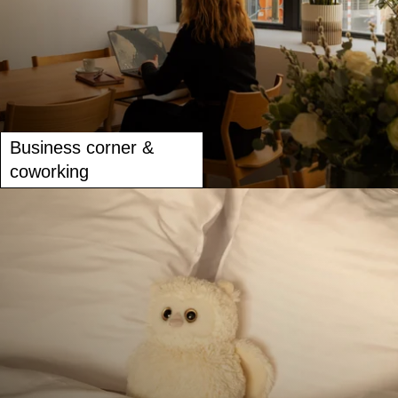
CHAMBRES
SERVICES
Business corner &
GALERIE
coworking
OFFRES
TOURISME
GROUPES & BUSINESS
CONTACT
FR
EN
NL