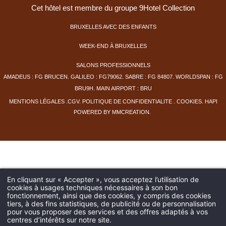
Cet hôtel est membre du groupe 9Hotel Collection
BRUXELLES AVEC DES ENFANTS
WEEK-END À BRUXELLES
SALONS PROFESSIONNELS
AMADEUS : FG BRUCEN. GALILEO : FG79062. SABRE : FG 84807. WORLDSPAN : FG
BRU9H. MAIN AIRPORT : BRU
MENTIONS LÉGALE
S
.
CGV
.
PO
LITIQUE DE CONFIDENTIALITE
. COOKIES
.
HAPI
POWERED BY
MMCREATION
.
En cliquant sur « Accepter », vous acceptez l’utilisation de
cookies à usages techniques nécessaires à son bon
fonctionnement, ainsi que des cookies, y compris des cookies
tiers, à des fins statistiques, de publicité ou de personnalisation
pour vous proposer des services et des offres adaptés à vos
centres d’intérêts sur notre site.