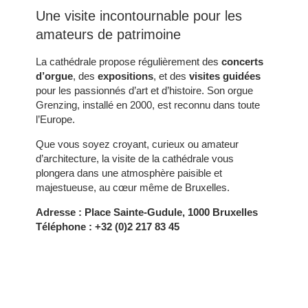
Une visite incontournable pour les
CHAMBRES
amateurs de patrimoine
SERVICES
La cathédrale propose régulièrement des
concerts
GALERIE
d’orgue
, des
expositions
, et des
visites guidées
OFFRES
pour les passionnés d’art et d’histoire. Son orgue
Grenzing, installé en 2000, est reconnu dans toute
TOURISME
l’Europe.
GROUPES & BUSINESS
Que vous soyez croyant, curieux ou amateur
CONTACT
d’architecture, la visite de la cathédrale vous
FR
EN
NL
plongera dans une atmosphère paisible et
majestueuse, au cœur même de Bruxelles.
Adresse :
Place Sainte-Gudule, 1000 Bruxelles
Téléphone :
+32 (0)2 217 83 45