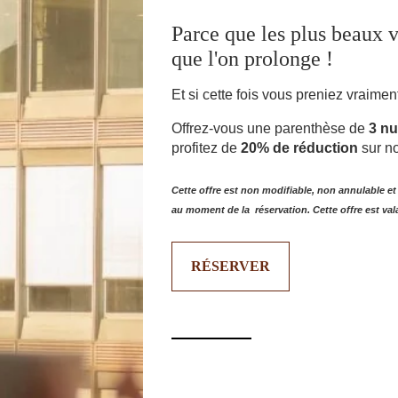
Parce que les plus beaux 
que l'on prolonge !
FR
EN
NL
Et si cette fois vous preniez vraime
Offrez-vous une parenthèse de
3 n
profitez de
20% de réduction
sur not
Cette offre est non modifiable, non annulable e
au moment de la réservation. Cette offre est vala
RÉSERVER