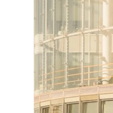
CHAMBRES
SERVICES
GALERIE
OFFRES
TOURISME
GROUPES & BUSINESS