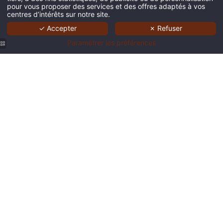
pour vous proposer des services et des offres adaptés à vos
centres d’intérêts sur notre site.
✓ Accepter
✗ Refuser
Paramétrer les préférences
bar
bar
bar
Petit
Petit
9hotel
9hotel
9hotel
déjeuner
déjeuner
Central
Central
Central
9hotel
9hotel
Bruxelles
Bruxelles
Bruxelles
Central
Central
Bruxelles
Bruxelles
Petit
Petit
Petit
Petit
9 hotel
déjeuner
déjeuner
déjeuner
déjeuner
Central
9hotel
9hotel
9hotel
9hotel
Bruxelles
Central
Central
Central
Central