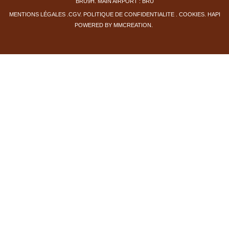
BRU9H. MAIN AIRPORT : BRU
MENTIONS LÉGALE
S
.
CGV
.
PO
LITIQUE DE CONFIDENTIALITE
. COOKIES
.
HAPI
POWERED BY
MMCREATION
.