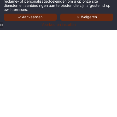
reclame- of personalisatiedoeleinden om u op onze site
diensten en aanbiedingen aan te bieden die zijn afgestemd op
uw interesses.
✓ Aanvaarden
✗ Weigeren
Voorkeuren instellen
bar 9
bar 9
bar 9
Ontbijtbuffet
Ontbijtbuffet
hotel
hotel
hotel
9hotel
9hotel
Central
Central
Central
Central
Central
Brussel
Brussel
Brussel
Brussel
Brussel
Ontbijtbuffet
Ontbijtbuffet
Ontbijtbuffet
Ontbijtbuffet
9 hotel
9hotel
9hotel
9hotel
9hotel
Central
Central
Central
Central
Central
Brussel
Brussel
Brussel
Brussel
Brussel