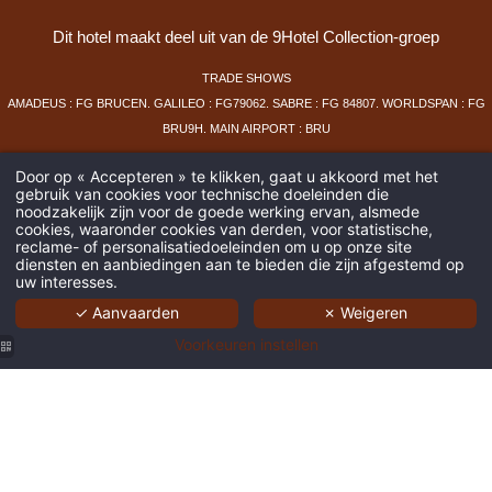
Dit hotel maakt deel uit van de 9Hotel Collection-groep
TRADE SHOWS
AMADEUS : FG BRUCEN. GALILEO : FG79062. SABRE : FG 84807. WORLDSPAN : FG
BRU9H. MAIN AIRPORT : BRU
Door op « Accepteren » te klikken, gaat u akkoord met het
JURIDISCHE KENNISGEVINGEN
.
GSC
.
PRIVACY POLICY
.
COOKIES
.
HAPI
POWERED
gebruik van cookies voor technische doeleinden die
BY
MMCREATION
.
noodzakelijk zijn voor de goede werking ervan, alsmede
cookies, waaronder cookies van derden, voor statistische,
reclame- of personalisatiedoeleinden om u op onze site
diensten en aanbiedingen aan te bieden die zijn afgestemd op
uw interesses.
✓ Aanvaarden
✗ Weigeren
Voorkeuren instellen