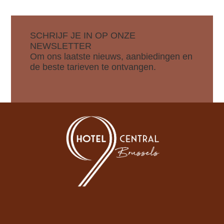
SCHRIJF JE IN OP ONZE
NEWSLETTER
Om ons laatste nieuws, aanbiedingen en
de beste tarieven te ontvangen.