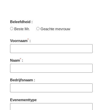
Beleefdheid :
Beste Mr.
Geachte mevrouw
*
Voornaam
:
*
Naam
:
Bedrijfsnaam :
Evenementtype