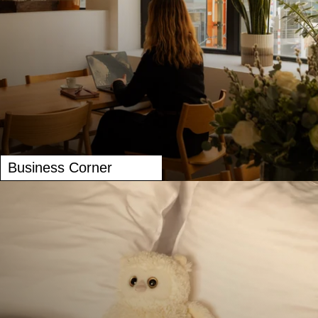
KAMERS
DIENSTEN
FOTO'S
SPECIALE AANBIEDINGEN
Business Corner
RUND UM DAS HOTEL
BUSINESSOPLOSSINGEN
KONTAKT
NL
FR
EN