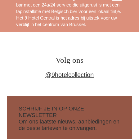
bar met een 24u/24
service die uitgerust is met een
tapinstallatie met Belgisch bier voor een lokaal tintje.
Het 9 Hotel Central is het adres bij uitstek voor uw
verblijf in het centrum van Brussel.
Volg ons
@9hotelc
ollection
SCHRIJF JE IN OP ONZE
NEWSLETTER
Om ons laatste nieuws, aanbiedingen en
de beste tarieven te ontvangen.