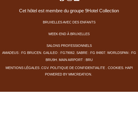
Cet hôtel est membre du groupe 9Hotel Collection
BRUXELLES AVEC DES ENFANTS
WEEK-END À BRUXELLES
SALONS PROFESSIONNELS
AMADEUS : FG BRUCEN. GALILEO : FG79062. SABRE : FG 84807. WORLDSPAN : FG
BRU9H. MAIN AIRPORT : BRU
MENTIONS LÉGALE
S
.
CGV
.
PO
LITIQUE DE CONFIDENTIALITE
. COOKIES
.
HAPI
POWERED BY
MMCREATION
.