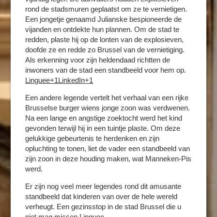
rond de stadsmuren geplaatst om ze te vernietigen.
Een jongetje genaamd Julianske bespioneerde de
vijanden en ontdekte hun plannen. Om de stad te
redden, plaste hij op de lonten van de explosieven,
doofde ze en redde zo Brussel van de vernietiging.
Als erkenning voor zijn heldendaad richtten de
inwoners van de stad een standbeeld voor hem op.​
Linguee+1LinkedIn+1
Een andere legende vertelt het verhaal van een rijke
Brusselse burger wiens jonge zoon was verdwenen.
Na een lange en angstige zoektocht werd het kind
gevonden terwijl hij in een tuintje plaste. Om deze
gelukkige gebeurtenis te herdenken en zijn
opluchting te tonen, liet de vader een standbeeld van
zijn zoon in deze houding maken, wat Manneken-Pis
werd.​
Er zijn nog veel meer legendes rond dit amusante
standbeeld dat kinderen van over de hele wereld
verheugt. Een gezinsstop in de stad Brussel die u
niet mag missen.​
Linguee