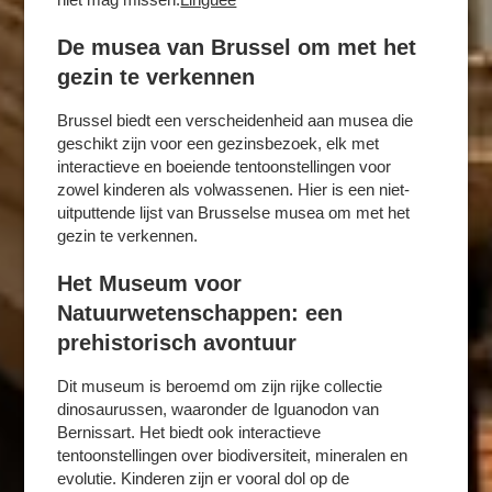
De musea van Brussel om met het
gezin te verkennen
Brussel biedt een verscheidenheid aan musea die
geschikt zijn voor een gezinsbezoek, elk met
interactieve en boeiende tentoonstellingen voor
zowel kinderen als volwassenen. Hier is een niet-
uitputtende lijst van Brusselse musea om met het
gezin te verkennen.​
KAMERS
DIENSTEN
Het Museum voor
FOTO'S
Natuurwetenschappen: een
SPECIALE AANBIEDINGEN
prehistorisch avontuur
RUND UM DAS HOTEL
Dit museum is beroemd om zijn rijke collectie
BUSINESSOPLOSSINGEN
dinosaurussen, waaronder de Iguanodon van
Bernissart. Het biedt ook interactieve
KONTAKT
tentoonstellingen over biodiversiteit, mineralen en
NL
FR
EN
evolutie. Kinderen zijn er vooral dol op de