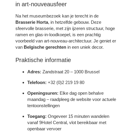
in art-nouveausfeer
Na het museumbezoek kan je terecht in de
Brasserie Horta
, in hetzelfde gebouw. Deze
sfeervolle brasserie, met zijn ijzeren structuur, hoge
ramen en glas-in-loodkoepel, is een prachtig
KAMERS
voorbeeld van art-nouveau-architectuur. Je geniet er
DIENSTEN
van
Belgische gerechten
in een uniek decor.
FOTO'S
Praktische informatie
SPECIALE AANBIEDINGEN
RUND UM DAS HOTEL
Adres:
Zandstraat 20 – 1000 Brussel
BUSINESSOPLOSSINGEN
Telefoon:
+32 (0)2 219 19 80
KONTAKT
Openingsuren:
Elke dag open behalve
NL
FR
EN
maandag – raadpleeg de website voor actuele
tentoonstellingen
Toegang:
Ongeveer 15 minuten wandelen
vanaf 9Hotel Central, vlot bereikbaar met
openbaar vervoer