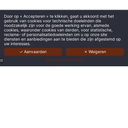
Door op « Accepteren » te klikken, gaat u akkoord met het
gebruik van cookies voor technische doeleinden die
noodzakelijk zijn voor de goede werking ervan, alsmede
cookies, waaronder cookies van derden, voor statistische,
reclame- of personalisatiedoeleinden om u op onze site
diensten en aanbiedingen aan te bieden die zijn afgestemd op
uw interesses.
✓ Aanvaarden
✗ Weigeren
Voorkeuren instellen
Le
centre
Belge de
la bande
dessinée
9 Hotel
Central