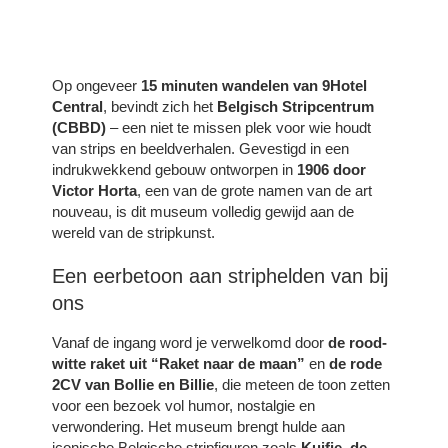
Op ongeveer
15 minuten wandelen van 9Hotel
Central
, bevindt zich het
Belgisch Stripcentrum
(CBBD)
– een niet te missen plek voor wie houdt
van strips en beeldverhalen. Gevestigd in een
indrukwekkend gebouw ontworpen in
1906 door
Victor Horta
, een van de grote namen van de art
nouveau, is dit museum volledig gewijd aan de
wereld van de stripkunst.
Een eerbetoon aan striphelden van bij
ons
Vanaf de ingang word je verwelkomd door
de rood-
witte raket uit “Raket naar de maan”
en
de rode
2CV van Bollie en Billie
, die meteen de toon zetten
voor een bezoek vol humor, nostalgie en
verwondering. Het museum brengt hulde aan
iconische Belgische stripfiguren zoals
Kuifje
,
de