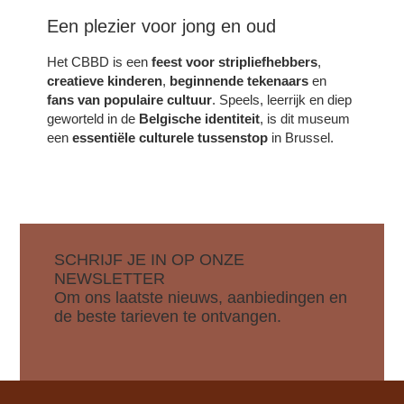
Een plezier voor jong en oud
Het CBBD is een
feest voor stripliefhebbers
,
creatieve kinderen
,
beginnende tekenaars
en
fans van populaire cultuur
. Speels, leerrijk en diep
geworteld in de
Belgische identiteit
, is dit museum
een
essentiële culturele tussenstop
in Brussel.
SCHRIJF JE IN OP ONZE
NEWSLETTER
Om ons laatste nieuws, aanbiedingen en
de beste tarieven te ontvangen.