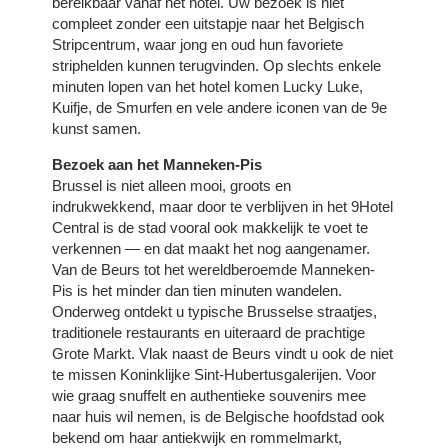
bereikbaar vanaf het hotel. Uw bezoek is niet
compleet zonder een uitstapje naar het Belgisch
Stripcentrum, waar jong en oud hun favoriete
striphelden kunnen terugvinden. Op slechts enkele
minuten lopen van het hotel komen Lucky Luke,
Kuifje, de Smurfen en vele andere iconen van de 9e
kunst samen.
Bezoek aan het Manneken-Pis
Brussel is niet alleen mooi, groots en
indrukwekkend, maar door te verblijven in het 9Hotel
Central is de stad vooral ook makkelijk te voet te
verkennen — en dat maakt het nog aangenamer.
Van de Beurs tot het wereldberoemde Manneken-
Pis is het minder dan tien minuten wandelen.
Onderweg ontdekt u typische Brusselse straatjes,
traditionele restaurants en uiteraard de prachtige
Grote Markt. Vlak naast de Beurs vindt u ook de niet
te missen Koninklijke Sint-Hubertusgalerijen. Voor
wie graag snuffelt en authentieke souvenirs mee
naar huis wil nemen, is de Belgische hoofdstad ook
bekend om haar antiekwijk en rommelmarkt,