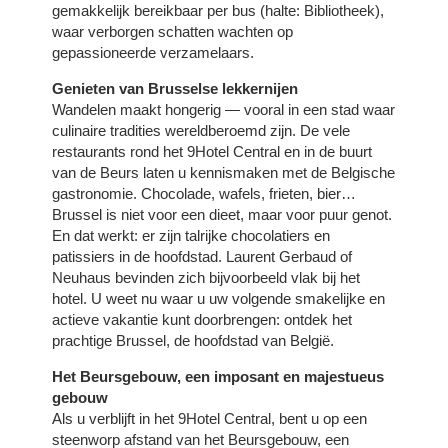
gemakkelijk bereikbaar per bus (halte: Bibliotheek),
KAMERS
waar verborgen schatten wachten op
DIENSTEN
gepassioneerde verzamelaars.
FOTO'S
Genieten van Brusselse lekkernijen
SPECIALE AANBIEDINGEN
Wandelen maakt hongerig — vooral in een stad waar
culinaire tradities wereldberoemd zijn. De vele
RUND UM DAS HOTEL
restaurants rond het 9Hotel Central en in de buurt
BUSINESSOPLOSSINGEN
van de Beurs laten u kennismaken met de Belgische
gastronomie. Chocolade, wafels, frieten, bier…
KONTAKT
Brussel is niet voor een dieet, maar voor puur genot.
NL
FR
EN
En dat werkt: er zijn talrijke chocolatiers en
patissiers in de hoofdstad. Laurent Gerbaud of
Neuhaus bevinden zich bijvoorbeeld vlak bij het
hotel. U weet nu waar u uw volgende smakelijke en
actieve vakantie kunt doorbrengen: ontdek het
prachtige Brussel, de hoofdstad van België.
Het Beursgebouw, een imposant en majestueus
gebouw
Als u verblijft in het 9Hotel Central, bent u op een
steenworp afstand van het Beursgebouw, een