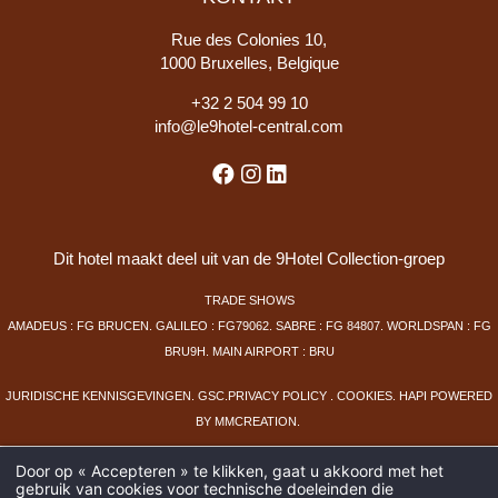
Rue des Colonies 10,
1000 Bruxelles, Belgique
+
32 2 504 99 10
info@le9hotel-central.com
Dit hotel maakt deel uit van de 9Hotel Collection-groep
TRADE SHOWS
AMADEUS : FG BRUCEN. GALILEO : FG79062. SABRE : FG 84807. WORLDSPAN : FG
BRU9H. MAIN AIRPORT : BRU
JURIDISCHE KENNISGEVINGEN
.
GSC
.
PRIVACY POLICY
.
COOKIES
.
HAPI
POWERED
BY
MMCREATION
.
Door op « Accepteren » te klikken, gaat u akkoord met het
gebruik van cookies voor technische doeleinden die