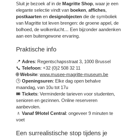
Sluit je bezoek af in de
Magritte Shop
, waar je een
elegante selectie vindt van
boeken
,
affiches
,
postkaarten
en
designobjecten
die de symboliek
van Magritte tot leven brengen: de groene appel, de
KAMERS
bolhoed, de wolkenlucht… Een bijzonder aandenken
DIENSTEN
aan een buitengewone ervaring.
FOTO'S
Praktische info
SPECIALE AANBIEDINGEN
RUND UM DAS HOTEL
📍
Adres
: Regentschapsstraat 3, 1000 Brussel
📞
Telefoon
: +32 (0)2 508 32 11
BUSINESSOPLOSSINGEN
🌐
Website
:
www.musee-magritte-museum.be
KONTAKT
🕒
Openingsuren
: Elke dag open behalve
NL
FR
EN
maandag, van 10u tot 17u
🎟️
Tickets
: Verminderde tarieven voor studenten,
senioren en gezinnen. Online reserveren
aanbevolen.
🚶
Vanaf 9Hotel Central
: ongeveer 9 minuten te
voet
Een surrealistische stop tijdens je