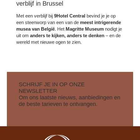
verblijf in Brussel
Met een verblijf bij
9Hotel Central
bevind je je op
een steenworp van een van de
meest intrigerende
musea van België
. Het
Magritte Museum
nodigt je
uit om
anders te kijken, anders te denken
– en de
wereld met nieuwe ogen te zien.
SCHRIJF JE IN OP ONZE
NEWSLETTER
Om ons laatste nieuws, aanbiedingen en
de beste tarieven te ontvangen.